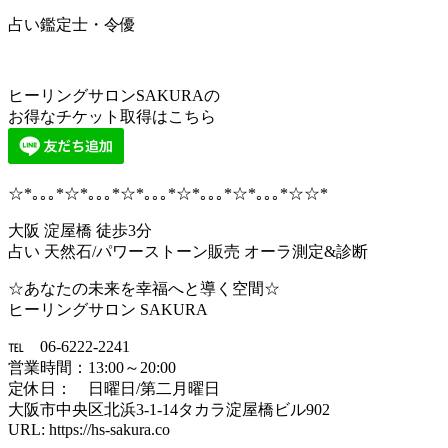
占い鑑定士・令優
ヒーリングサロンSAKURAの
お得なチケット取得はこちら
☆*｡｡｡*☆*｡｡｡*☆*｡｡｡*☆*｡｡｡*☆*｡｡｡*☆☆*
大阪 淀屋橋 徒歩3分
占い 天然石/パワーストーン販売 オーラ測定&診断
☆あなたの未来を幸福へと導く空間☆
ヒーリングサロン SAKURA
℡ 06-6222-2241
営業時間：13:00～20:00
定休日： 日曜日/第二月曜日
大阪市中央区北浜3-1-14タカラ淀屋橋ビル902
URL: https://hs-sakura.co