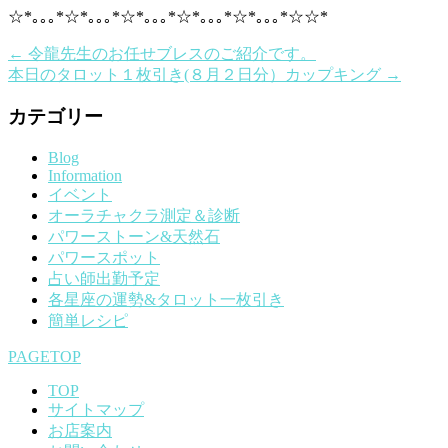
☆*｡｡｡*☆*｡｡｡*☆*｡｡｡*☆*｡｡｡*☆*｡｡｡*☆☆*
←
令龍先生のお任せブレスのご紹介です。
本日のタロット１枚引き(８月２日分）カップキング
→
カテゴリー
Blog
Information
イベント
オーラチャクラ測定＆診断
パワーストーン&天然石
パワースポット
占い師出勤予定
各星座の運勢&タロット一枚引き
簡単レシピ
PAGETOP
TOP
サイトマップ
お店案内