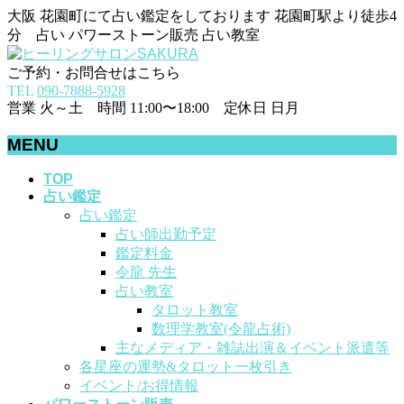
大阪 花園町にて占い鑑定をしております 花園町駅より徒歩4
分 占い パワーストーン販売 占い教室
ご予約・お問合せはこちら
TEL
090-7888-5928
営業 火～土 時間 11:00〜18:00 定休日 日月
MENU
メ
TOP
占い鑑定
ニ
占い鑑定
ュ
占い師出勤予定
ー
鑑定料金
を
令龍 先生
飛
占い教室
ば
タロット教室
す
数理学教室(令龍占術)
主なメディア・雑誌出演＆イベント派遣等
各星座の運勢&タロット一枚引き
イベント/お得情報