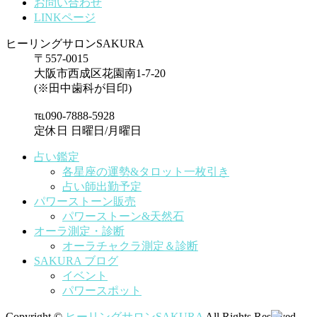
お問い合わせ
LINKページ
ヒーリングサロンSAKURA
〒557-0015
大阪市西成区花園南1-7-20
(※田中歯科が目印)
℡090-7888-5928
定休日 日曜日/月曜日
占い鑑定
各星座の運勢&タロット一枚引き
占い師出勤予定
パワーストーン販売
パワーストーン&天然石
オーラ測定・診断
オーラチャクラ測定＆診断
SAKURA ブログ
イベント
パワースポット
Copyright ©
ヒーリングサロンSAKURA
All Rights Reserved.