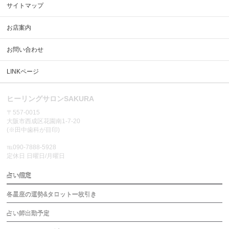
サイトマップ
お店案内
お問い合わせ
LINKページ
ヒーリングサロンSAKURA
〒557-0015
大阪市西成区花園南1-7-20
(※田中歯科が目印)
℡090-7888-5928
定休日 日曜日/月曜日
占い鑑定
各星座の運勢&タロット一枚引き
占い師出勤予定