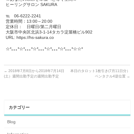
ヒーリングサロン SAKURA
℡ 06-6222-2241
営業時間：13:00～20:00
定休日： 日曜日/第二月曜日
大阪市中央区北浜3-1-14タカラ淀屋橋ビル902
URL: https://hs-sakura.co
☆*｡｡｡*☆*｡｡｡*☆*｡｡｡*☆*｡｡｡*☆*｡｡｡*☆☆*
←
2018年7月8日から2018年7月14日
本日のタロット1枚引き(7月11日分）
(土）週間出勤予定の週間出勤予定
ペンタクル4逆位置
→
カテゴリー
Blog