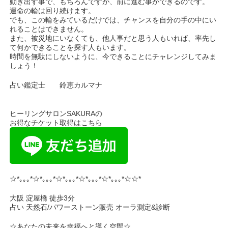
動き出す事で、もちろんですが、前に進む事ができるのです。
運命の輪は回り続けます。
でも、この輪をみているだけでは、チャンスを自分の手の中にい
れることはできません。
また、被災地にいなくても、他人事だと思う人もいれば、率先し
て何かできることを探す人もいます。
時間を無駄にしないように、今できることにチャレンジしてみま
しょう！
占い鑑定士 鈴恵カルマナ
ヒーリングサロンSAKURAの
お得なチケット取得はこちら
☆*｡｡｡*☆*｡｡｡*☆*｡｡｡*☆*｡｡｡*☆*｡｡｡*☆☆*
大阪 淀屋橋 徒歩3分
占い 天然石/パワーストーン販売 オーラ測定&診断
☆あなたの未来を幸福へと導く空間☆