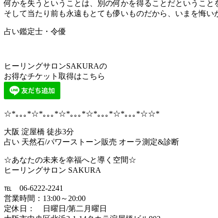
何かを失うということは、別の何かを得ることだということ
そして当たり前も永遠もとても儚いものだから、いまを悔い
占い鑑定士・令優
ヒーリングサロンSAKURAの
お得なチケット取得はこちら
☆*｡｡｡*☆*｡｡｡*☆*｡｡｡*☆*｡｡｡*☆*｡｡｡*☆☆*
大阪 淀屋橋 徒歩3分
占い 天然石/パワーストーン販売 オーラ測定&診断
☆あなたの未来を幸福へと導く空間☆
ヒーリングサロン SAKURA
℡ 06-6222-2241
営業時間：13:00～20:00
定休日： 日曜日/第二月曜日