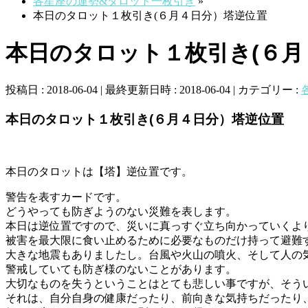
各星座の運勢&タロット一枚引き
»
本日のタロット１枚引き(６月４日分）塔逆位置
本日のタロット１枚引き(６月
投稿日 : 2018-06-04
最終更新日時 : 2018-06-04
カテゴリー :
本日のタロット１枚引き(６月４日分）塔逆位置
本日のタロットは【塔】逆位置です。
警告を表すカードです。
どうやっても防ぎようのない災難を表します。
本日は逆位置ですので、災いに真っすぐ立ち向かっていくよ
被害を最大限に食い止めるために必要なものだけ持って避難
大きな地震もありましたし。台風や火山の噴火、そして人の
警戒していても防ぎ様のないことがあります。
大切なものを失うということはとても悲しい事ですが、そう
それは、自分自身の健康だったり、前向きな気持ちだったり