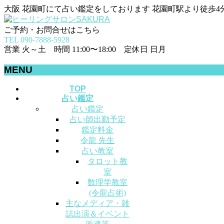
大阪 花園町にて占い鑑定をしております 花園町駅より徒歩4
ご予約・お問合せはこちら
TEL 090-7888-5928
営業 火～土 時間 11:00〜18:00 定休日 日月
MENU
メ
TOP
占い鑑定
ニ
占い鑑定
ュ
占い師出勤予定
ー
鑑定料金
を
令龍 先生
飛
占い教室
ば
タロット教
す
室
数理学教室
(令龍占術)
主なメディア・雑
誌出演＆イベント