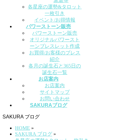
派遣等
各星座の運勢&タロット
一枚引き
イベント/お得情報
パワーストーン販売
パワーストーン販売
オリジナルパワースト
ーンブレスレット作成
お買得/お客様のブレス
紹介
各月の誕生石と365日の
誕生石一覧
お店案内
お店案内
サイトマップ
お問い合わせ
SAKURAブログ
SAKURA ブログ
HOME
»
SAKURA ブログ
»