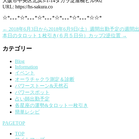
大阪市中央区北浜3-1-14タカラ淀屋橋ビル902
URL: https://hs-sakura.co
☆*｡｡｡*☆*｡｡｡*☆*｡｡｡*☆*｡｡｡*☆*｡｡｡*☆☆*
←
2018年6月3日から2018年6月9日(土）週間出勤予定の週間
本日のタロット１枚引き(６月５日分）カップ2逆位置
→
カテゴリー
Blog
Information
イベント
オーラチャクラ測定＆診断
パワーストーン&天然石
パワースポット
占い師出勤予定
各星座の運勢&タロット一枚引き
簡単レシピ
PAGETOP
TOP