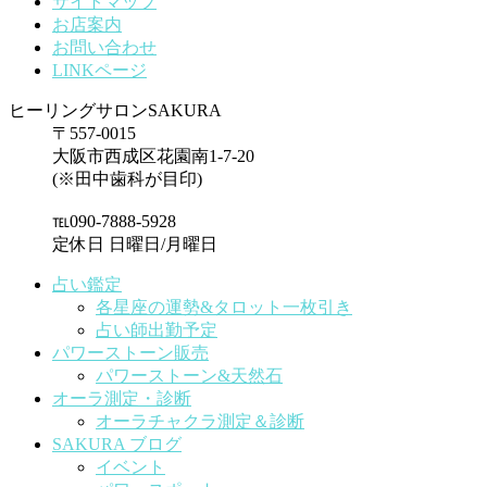
サイトマップ
お店案内
お問い合わせ
LINKページ
ヒーリングサロンSAKURA
〒557-0015
大阪市西成区花園南1-7-20
(※田中歯科が目印)
℡090-7888-5928
定休日 日曜日/月曜日
占い鑑定
各星座の運勢&タロット一枚引き
占い師出勤予定
パワーストーン販売
パワーストーン&天然石
オーラ測定・診断
オーラチャクラ測定＆診断
SAKURA ブログ
イベント