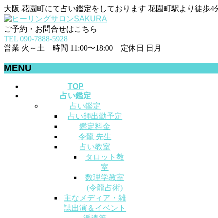
大阪 花園町にて占い鑑定をしております 花園町駅より徒歩4
ご予約・お問合せはこちら
TEL 090-7888-5928
営業 火～土 時間 11:00〜18:00 定休日 日月
MENU
メ
TOP
占い鑑定
ニ
占い鑑定
ュ
占い師出勤予定
ー
鑑定料金
を
令龍 先生
飛
占い教室
ば
タロット教
す
室
数理学教室
(令龍占術)
主なメディア・雑
誌出演＆イベント