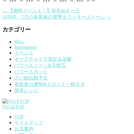
←
【無料イベント！】浴衣deオーラ
2018年 7月の各星座の運勢＆ラッキーストーン
→
カテゴリー
Blog
Information
イベント
オーラチャクラ測定＆診断
パワーストーン&天然石
パワースポット
占い師出勤予定
各星座の運勢&タロット一枚引き
簡単レシピ
PAGETOP
TOP
サイトマップ
お店案内