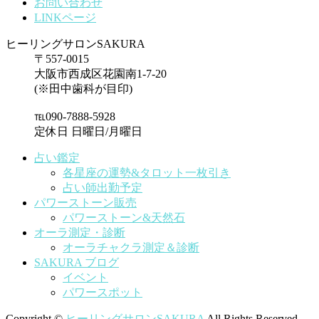
お問い合わせ
LINKページ
ヒーリングサロンSAKURA
〒557-0015
大阪市西成区花園南1-7-20
(※田中歯科が目印)
℡090-7888-5928
定休日 日曜日/月曜日
占い鑑定
各星座の運勢&タロット一枚引き
占い師出勤予定
パワーストーン販売
パワーストーン&天然石
オーラ測定・診断
オーラチャクラ測定＆診断
SAKURA ブログ
イベント
パワースポット
Copyright ©
ヒーリングサロンSAKURA
All Rights Reserved.