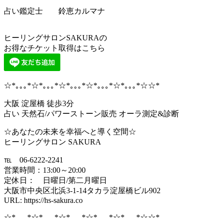
占い鑑定士 鈴恵カルマナ
ヒーリングサロンSAKURAの
お得なチケット取得はこちら
☆*｡｡｡*☆*｡｡｡*☆*｡｡｡*☆*｡｡｡*☆*｡｡｡*☆☆*
大阪 淀屋橋 徒歩3分
占い 天然石/パワーストーン販売 オーラ測定&診断
☆あなたの未来を幸福へと導く空間☆
ヒーリングサロン SAKURA
℡ 06-6222-2241
営業時間：13:00～20:00
定休日： 日曜日/第二月曜日
大阪市中央区北浜3-1-14タカラ淀屋橋ビル902
URL: https://hs-sakura.co
☆*｡｡｡*☆*｡｡｡*☆*｡｡｡*☆*｡｡｡*☆*｡｡｡*☆☆*