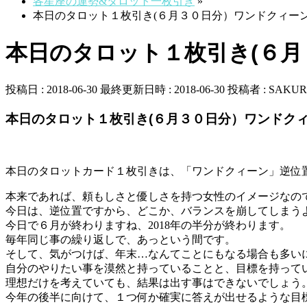
各星座の運勢&タロット一枚引き
»
本日のタロット１枚引き(６月３０日分）ワンドクィー
本日のタロット１枚引き(６
投稿日 : 2018-06-30
最終更新日時 : 2018-06-30
投稿者 :
SAKUR
本日のタロット１枚引き(６月３０日分）ワンドク
本日のタロットカード１枚引きは、「ワンドクィーン」逆位
本来であれば、頼もしさと優しさを持つ女性のイメージなの
今日は、逆位置ですから、どこか、バランスを崩してしまう
今日で６月が終わりますね、2018年の半分が終わります。
毎年同じ事の繰り返しで、あっという間です。
そして、気がつけば、年末…なんてことにもなる場合も多い
自分のやりたい事を漠然と持っていることと、目標を持って
理想だけを考えていても、結果は出す事はできないでしょう
今年の後半に向けて、１つ何か確実に答えが出せるような目