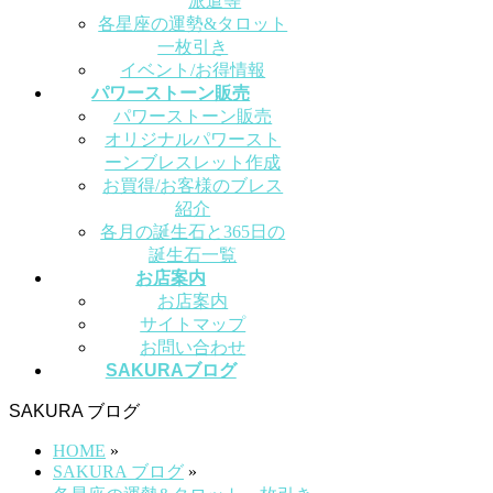
派遣等
各星座の運勢&タロット
一枚引き
イベント/お得情報
パワーストーン販売
パワーストーン販売
オリジナルパワースト
ーンブレスレット作成
お買得/お客様のブレス
紹介
各月の誕生石と365日の
誕生石一覧
お店案内
お店案内
サイトマップ
お問い合わせ
SAKURAブログ
SAKURA ブログ
HOME
»
SAKURA ブログ
»