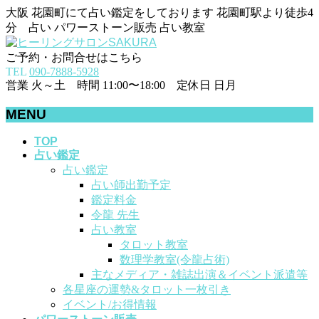
大阪 花園町にて占い鑑定をしております 花園町駅より徒歩4
分 占い パワーストーン販売 占い教室
ご予約・お問合せはこちら
TEL
090-7888-5928
営業 火～土 時間 11:00〜18:00 定休日 日月
MENU
メ
TOP
占い鑑定
ニ
占い鑑定
ュ
占い師出勤予定
ー
鑑定料金
を
令龍 先生
飛
占い教室
ば
タロット教室
す
数理学教室(令龍占術)
主なメディア・雑誌出演＆イベント派遣等
各星座の運勢&タロット一枚引き
イベント/お得情報