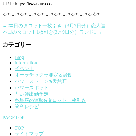
URL: https://hs-sakura.co
☆*｡｡｡*☆*｡｡｡*☆*｡｡｡*☆*｡｡｡*☆*｡｡｡*☆☆*
←
本日のタロット一枚引き（3月7日分）恋人達
本日のタロット1枚引き(3月9日分）ワンド1
→
カテゴリー
Blog
Information
イベント
オーラチャクラ測定＆診断
パワーストーン&天然石
パワースポット
占い師出勤予定
各星座の運勢&タロット一枚引き
簡単レシピ
PAGETOP
TOP
サイトマップ