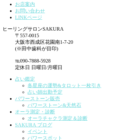
お店案内
お問い合わせ
LINKページ
ヒーリングサロンSAKURA
〒557-0015
大阪市西成区花園南1-7-20
(※田中歯科が目印)
℡090-7888-5928
定休日 日曜日/月曜日
占い鑑定
各星座の運勢&タロット一枚引き
占い師出勤予定
パワーストーン販売
パワーストーン&天然石
オーラ測定・診断
オーラチャクラ測定＆診断
SAKURA ブログ
イベント
パワースポット