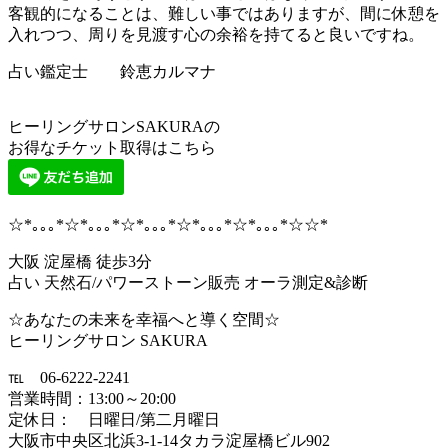
客観的になることは、難しい事ではありますが、間に休憩を
入れつつ、周りを見渡す心の余裕を持てると良いですね。
占い鑑定士 鈴恵カルマナ
ヒーリングサロンSAKURAの
お得なチケット取得はこちら
☆*｡｡｡*☆*｡｡｡*☆*｡｡｡*☆*｡｡｡*☆*｡｡｡*☆☆*
大阪 淀屋橋 徒歩3分
占い 天然石/パワーストーン販売 オーラ測定&診断
☆あなたの未来を幸福へと導く空間☆
ヒーリングサロン SAKURA
℡ 06-6222-2241
営業時間：13:00～20:00
定休日： 日曜日/第二月曜日
大阪市中央区北浜3-1-14タカラ淀屋橋ビル902