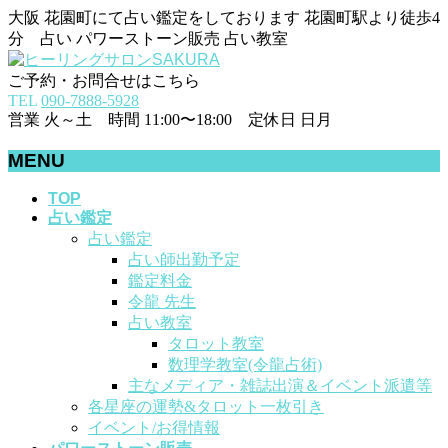
大阪 花園町にて占い鑑定をしております 花園町駅より徒歩4
分 占い パワーストーン販売 占い教室
ご予約・お問合せはこちら
TEL
090-7888-5928
営業 火～土 時間 11:00〜18:00 定休日 日月
MENU
メ
TOP
占い鑑定
ニ
占い鑑定
ュ
占い師出勤予定
ー
鑑定料金
を
令龍 先生
飛
占い教室
ば
タロット教室
す
数理学教室(令龍占術)
主なメディア・雑誌出演＆イベント派遣等
各星座の運勢&タロット一枚引き
イベント/お得情報