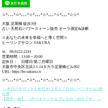
☆*｡｡｡*☆*｡｡｡*☆*｡｡｡*☆*｡｡｡*☆*｡｡｡*☆☆*
大阪 淀屋橋 徒歩3分
占い 天然石/パワーストーン販売 オーラ測定&診断
☆あなたの未来を幸福へと導く空間☆
ヒーリングサロン SAKURA
℡ 06-6222-2241
営業時間：13:00～20:00
定休日： 日曜日/第二月曜日
大阪市中央区北浜3-1-14タカラ淀屋橋ビル902
URL: https://hs-sakura.co
☆*｡｡｡*☆*｡｡｡*☆*｡｡｡*☆*｡｡｡*☆*｡｡｡*☆☆*。
←
本日のタロット１枚引き(２月２７日分）ペンタクル3逆
位置
【限定一個】 3月のオリジナルブレスのご紹介です。
→