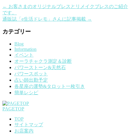
←
お客さまのオリジナルブレスとリメイクブレスのご紹介
です。
通販誌「e生活ドレモ」さんに記事掲載
→
カテゴリー
Blog
Information
イベント
オーラチャクラ測定＆診断
パワーストーン&天然石
パワースポット
占い師出勤予定
各星座の運勢&タロット一枚引き
簡単レシピ
PAGETOP
TOP
サイトマップ
お店案内