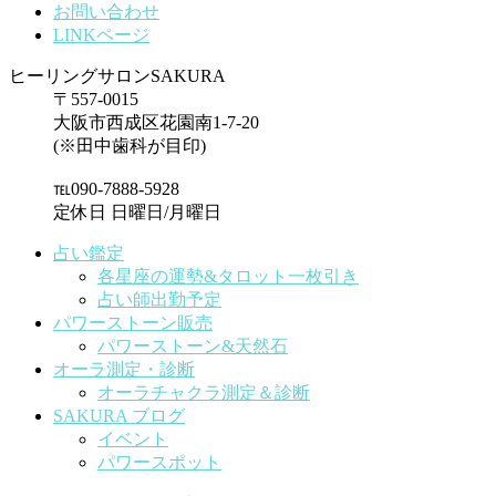
お問い合わせ
LINKページ
ヒーリングサロンSAKURA
〒557-0015
大阪市西成区花園南1-7-20
(※田中歯科が目印)
℡090-7888-5928
定休日 日曜日/月曜日
占い鑑定
各星座の運勢&タロット一枚引き
占い師出勤予定
パワーストーン販売
パワーストーン&天然石
オーラ測定・診断
オーラチャクラ測定＆診断
SAKURA ブログ
イベント
パワースポット