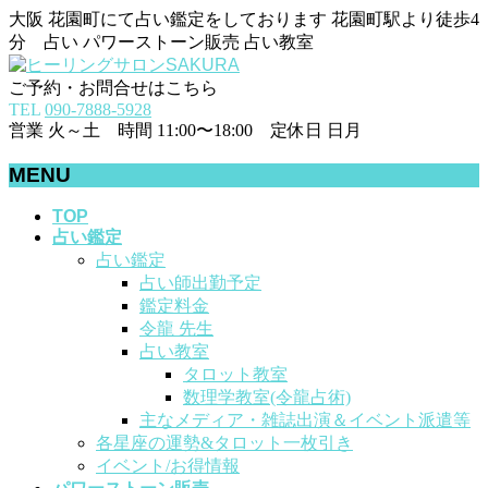
大阪 花園町にて占い鑑定をしております 花園町駅より徒歩4
分 占い パワーストーン販売 占い教室
ご予約・お問合せはこちら
TEL
090-7888-5928
営業 火～土 時間 11:00〜18:00 定休日 日月
MENU
メ
TOP
占い鑑定
ニ
占い鑑定
ュ
占い師出勤予定
ー
鑑定料金
を
令龍 先生
飛
占い教室
ば
タロット教室
す
数理学教室(令龍占術)
主なメディア・雑誌出演＆イベント派遣等
各星座の運勢&タロット一枚引き
イベント/お得情報