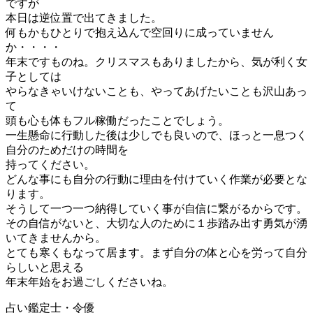
ですが
本日は逆位置で出てきました。
何もかもひとりで抱え込んで空回りに成っていません
か・・・・
年末ですものね。クリスマスもありましたから、気が利く女
子としては
やらなきゃいけないことも、やってあげたいことも沢山あっ
て
頭も心も体もフル稼働だったことでしょう。
一生懸命に行動した後は少しでも良いので、ほっと一息つく
自分のためだけの時間を
持ってください。
どんな事にも自分の行動に理由を付けていく作業が必要とな
ります。
そうして一つ一つ納得していく事が自信に繋がるからです。
その自信がないと、大切な人のために１歩踏み出す勇気が湧
いてきませんから。
とても寒くもなって居ます。まず自分の体と心を労って自分
らしいと思える
年末年始をお過ごしくださいね。
占い鑑定士・令優