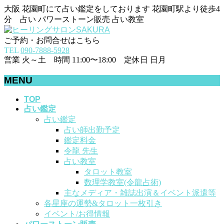
大阪 花園町にて占い鑑定をしております 花園町駅より徒歩4
分 占い パワーストーン販売 占い教室
ご予約・お問合せはこちら
TEL
090-7888-5928
営業 火～土 時間 11:00〜18:00 定休日 日月
MENU
メ
TOP
占い鑑定
ニ
占い鑑定
ュ
占い師出勤予定
ー
鑑定料金
を
令龍 先生
飛
占い教室
ば
タロット教室
す
数理学教室(令龍占術)
主なメディア・雑誌出演＆イベント派遣等
各星座の運勢&タロット一枚引き
イベント/お得情報