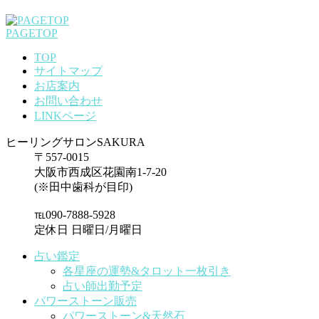
PAGETOP
TOP
サイトマップ
お店案内
お問い合わせ
LINKページ
ヒーリングサロンSAKURA
〒557-0015
大阪市西成区花園南1-7-20
(※田中歯科が目印)
℡090-7888-5928
定休日 日曜日/月曜日
占い鑑定
各星座の運勢&タロット一枚引き
占い師出勤予定
パワーストーン販売
パワーストーン&天然石