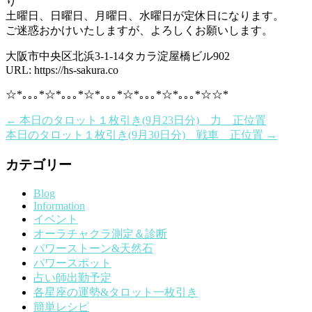
り
土曜日、日曜日、月曜日、水曜日が定休日になります。
ご迷惑おかけいたしますが、よろしくお願いします。
大阪市中央区北浜3-1-14タカラ淀屋橋ビル902
URL: https://hs-sakura.co
☆*｡｡｡*☆*｡｡｡*☆*｡｡｡*☆*｡｡｡*☆*｡｡｡*☆☆*
←
本日のタロット１枚引き(9月23日分) 力 正位置
本日のタロット１枚引き(9月30日分) 戦車 正位置
→
カテゴリー
Blog
Information
イベント
オーラチャクラ測定＆診断
パワーストーン&天然石
パワースポット
占い師出勤予定
各星座の運勢&タロット一枚引き
簡単レシピ