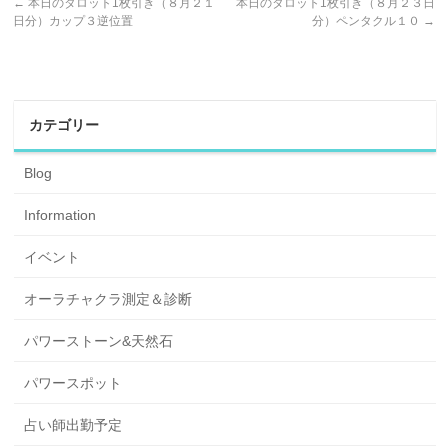
←
本日のタロット1枚引き（８月２１
本日のタロット1枚引き（８月２３日
日分）カップ３逆位置
分）ペンタクル１０
→
カテゴリー
Blog
Information
イベント
オーラチャクラ測定＆診断
パワーストーン&天然石
パワースポット
占い師出勤予定