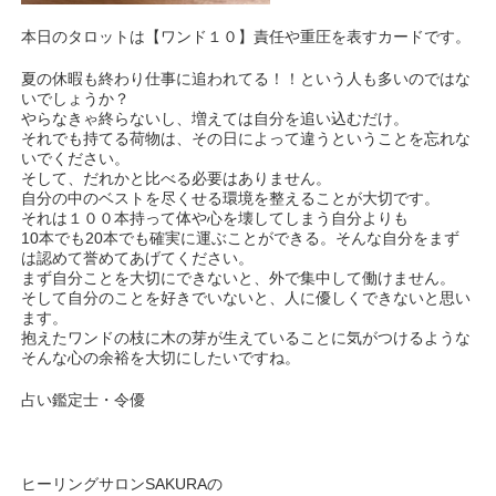
本日のタロットは【ワンド１０】責任や重圧を表すカードです。
夏の休暇も終わり仕事に追われてる！！という人も多いのではな
いでしょうか？
やらなきゃ終らないし、増えては自分を追い込むだけ。
それでも持てる荷物は、その日によって違うということを忘れな
いでください。
そして、だれかと比べる必要はありません。
自分の中のベストを尽くせる環境を整えることが大切です。
それは１００本持って体や心を壊してしまう自分よりも
10本でも20本でも確実に運ぶことができる。そんな自分をまず
は認めて誉めてあげてください。
まず自分ことを大切にできないと、外で集中して働けません。
そして自分のことを好きでいないと、人に優しくできないと思い
ます。
抱えたワンドの枝に木の芽が生えていることに気がつけるような
そんな心の余裕を大切にしたいですね。
占い鑑定士・令優
ヒーリングサロンSAKURAの