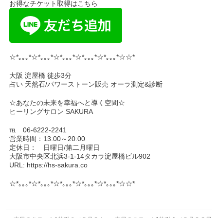
お得なチケット取得はこちら
☆*｡｡｡*☆*｡｡｡*☆*｡｡｡*☆*｡｡｡*☆*｡｡｡*☆☆*
大阪 淀屋橋 徒歩3分
占い 天然石/パワーストーン販売 オーラ測定&診断
☆あなたの未来を幸福へと導く空間☆
ヒーリングサロン SAKURA
℡ 06-6222-2241
営業時間：13:00～20:00
定休日： 日曜日/第二月曜日
大阪市中央区北浜3-1-14タカラ淀屋橋ビル902
URL: https://hs-sakura.co
☆*｡｡｡*☆*｡｡｡*☆*｡｡｡*☆*｡｡｡*☆*｡｡｡*☆☆*