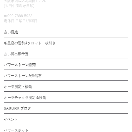
大阪市西成区花園南1-7-20
(※田中歯科が目印)
℡090-7888-5928
定休日 日曜日/月曜日
占い鑑定
各星座の運勢&タロット一枚引き
占い師出勤予定
パワーストーン販売
パワーストーン&天然石
オーラ測定・診断
オーラチャクラ測定＆診断
SAKURA ブログ
イベント
パワースポット