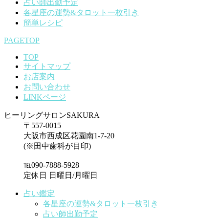
占い師出勤予定
各星座の運勢&タロット一枚引き
簡単レシピ
PAGETOP
TOP
サイトマップ
お店案内
お問い合わせ
LINKページ
ヒーリングサロンSAKURA
〒557-0015
大阪市西成区花園南1-7-20
(※田中歯科が目印)
℡090-7888-5928
定休日 日曜日/月曜日
占い鑑定
各星座の運勢&タロット一枚引き
占い師出勤予定