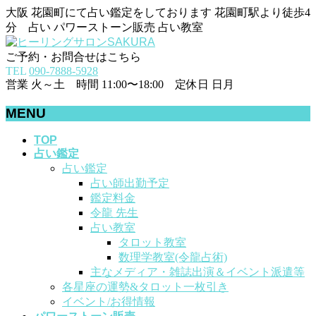
大阪 花園町にて占い鑑定をしております 花園町駅より徒歩4
分 占い パワーストーン販売 占い教室
ご予約・お問合せはこちら
TEL
090-7888-5928
営業 火～土 時間 11:00〜18:00 定休日 日月
MENU
メ
TOP
占い鑑定
ニ
占い鑑定
ュ
占い師出勤予定
ー
鑑定料金
を
令龍 先生
飛
占い教室
ば
タロット教室
す
数理学教室(令龍占術)
主なメディア・雑誌出演＆イベント派遣等
各星座の運勢&タロット一枚引き
イベント/お得情報