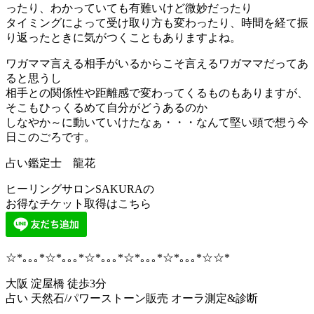
ったり、わかっていても有難いけど微妙だったり
タイミングによって受け取り方も変わったり、時間を経て振
り返ったときに気がつくこともありますよね。
ワガママ言える相手がいるからこそ言えるワガママだってあ
ると思うし
相手との関係性や距離感で変わってくるものもありますが、
そこもひっくるめて自分がどうあるのか
しなやか～に動いていけたなぁ・・・なんて堅い頭で想う今
日このごろです。
占い鑑定士 龍花
ヒーリングサロンSAKURAの
お得なチケット取得はこちら
☆*｡｡｡*☆*｡｡｡*☆*｡｡｡*☆*｡｡｡*☆*｡｡｡*☆☆*
大阪 淀屋橋 徒歩3分
占い 天然石/パワーストーン販売 オーラ測定&診断