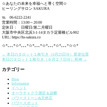
☆あなたの未来を幸福へと導く空間☆
ヒーリングサロン SAKURA
℡ 06-6222-2241
営業時間：13:00～20:00
定休日： 日曜日/第二月曜日
大阪市中央区北浜3-1-14タカラ淀屋橋ビル902
URL: https://hs-sakura.co
☆*｡｡｡*☆*｡｡｡*☆*｡｡｡*☆*｡｡｡*☆*｡｡｡*☆☆*
←
本日のタロット１枚引き（6月25日分）星逆位置
本日のタロット１枚引き（６月２７日分）死神
→
カテゴリー
Blog
Information
イベント
オーラチャクラ測定＆診断
パワーストーン&天然石
パワースポット