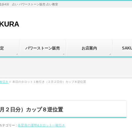
徒歩4分 占い パワーストーン販売 占い教室
定
パワーストーン販売
お店案内
SAK
枚引き
»
本日のタロット１枚引き（２月２日分）カップ８逆位置
月２日分）カップ８逆位置
カテゴリー :
各星座の運勢&タロット一枚引き