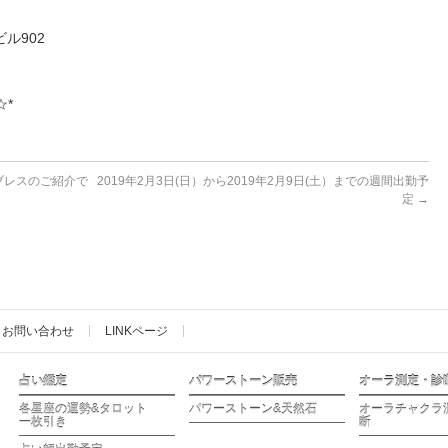
ル902
☆*
ブレスのご紹介で
2019年2月3日(日）から2019年2月9日(土）までの週間出勤予
定
→
お問い合わせ
LINKページ
占い鑑定
パワーストーン販売
オーラ測定・診
各星座の運勢&タロット
パワーストーン&天然石
オーラチャクラ
一枚引き
断