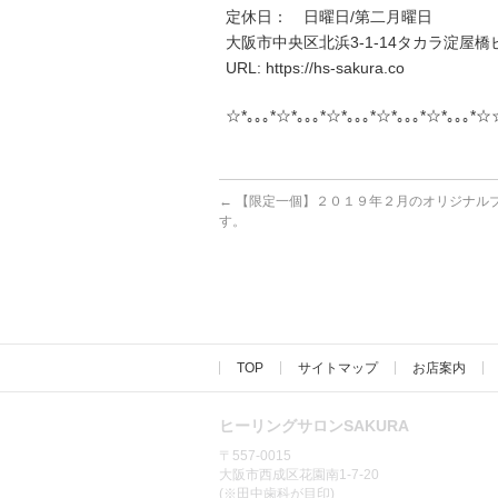
定休日： 日曜日/第二月曜日
大阪市中央区北浜3-1-14タカラ淀屋橋ビ
URL: https://hs-sakura.co
☆*｡｡｡*☆*｡｡｡*☆*｡｡｡*☆*｡｡｡*☆*｡｡｡*☆
←
【限定一個】２０１９年２月のオリジナル
す。
TOP
サイトマップ
お店案内
ヒーリングサロンSAKURA
〒557-0015
大阪市西成区花園南1-7-20
(※田中歯科が目印)