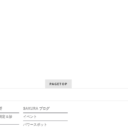
PAGETOP
断
SAKURA ブログ
測定＆診
イベント
パワースポット