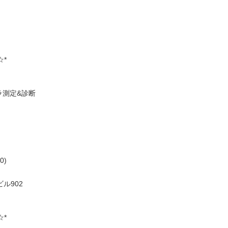
☆*
ラ測定&診断
0)
ル902
☆*