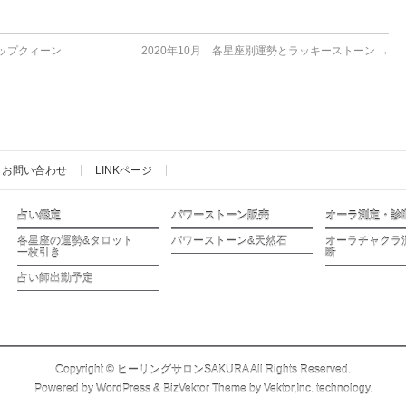
ップクィーン
2020年10月 各星座別運勢とラッキーストーン
→
お問い合わせ
LINKページ
占い鑑定
パワーストーン販売
オーラ測定・診
各星座の運勢&タロット
パワーストーン&天然石
オーラチャクラ
一枚引き
断
占い師出勤予定
Copyright ©
ヒーリングサロンSAKURA
All Rights Reserved.
Powered by
WordPress
&
BizVektor Theme
by
Vektor,Inc.
technology.