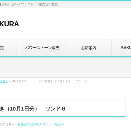
徒歩4分 占い パワーストーン販売 占い教室
定
パワーストーン販売
お店案内
SAK
枚引き
»
本日のタロットカード１枚引き（10月1日分） ワンド６
き（10月1日分） ワンド６
カテゴリー :
各星座の運勢&タロット一枚引き