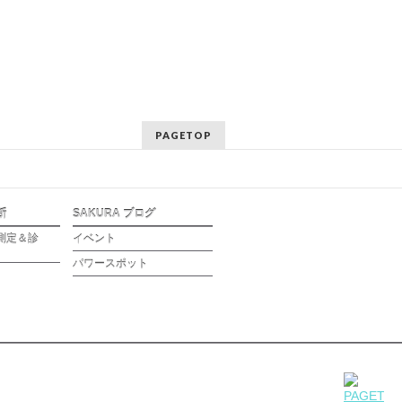
PAGETOP
断
SAKURA ブログ
測定＆診
イベント
パワースポット