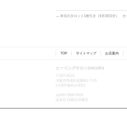
←
本日のタロット1枚引き（9月30日分） カ
TOP
サイトマップ
お店案内
ヒーリングサロンSAKURA
〒557-0015
大阪市西成区花園南1-7-20
(※田中歯科が目印)
℡090-7888-5928
定休日 日曜日/月曜日