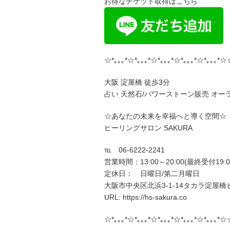
お得なチケット取得はこちら
☆*｡｡｡*☆*｡｡｡*☆*｡｡｡*☆*｡｡｡*☆*｡｡｡*☆
大阪 淀屋橋 徒歩3分
占い 天然石/パワーストーン販売 オー
☆あなたの未来を幸福へと導く空間☆
ヒーリングサロン SAKURA
℡ 06-6222-2241
営業時間：13:00～20:00(最終受付19:0
定休日： 日曜日/第二月曜日
大阪市中央区北浜3-1-14タカラ淀屋橋ビ
URL: https://hs-sakura.co
☆*｡｡｡*☆*｡｡｡*☆*｡｡｡*☆*｡｡｡*☆*｡｡｡*☆