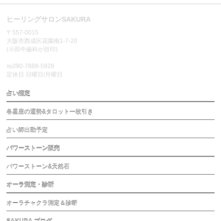
ヒーリングサロンSAKURA
〒557-0015
大阪市西成区花園南1-7-20
(※田中歯科が目印)
℡090-7888-5928
定休日 日曜日/月曜日
占い鑑定
各星座の運勢&タロット一枚引き
占い師出勤予定
パワーストーン販売
パワーストーン&天然石
オーラ測定・診断
オーラチャクラ測定＆診断