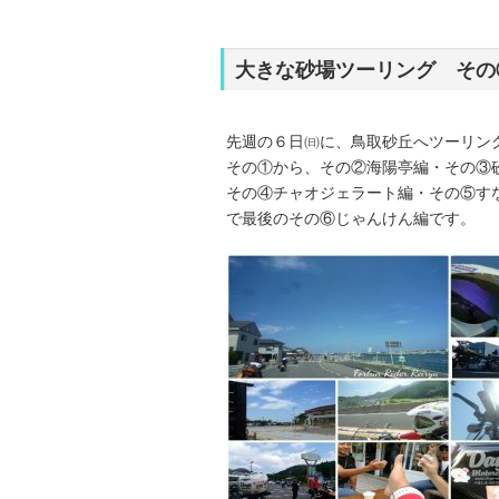
大きな砂場ツーリング その
先週の６日㈰に、鳥取砂丘へツーリン
その①から、その②海陽亭編・その③
その④チャオジェラート編・その⑤す
で最後のその⑥じゃんけん編です。