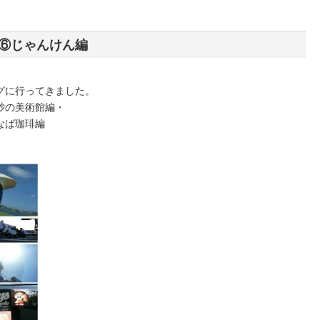
⑥じゃんけん編
グに行ってきました。
砂の美術館編・
なば珈琲編