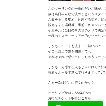
このツーリングの一番のだいご味が、
後は当日みんなで決めるというスタイ
ご飯を食べる場所、休憩する場所、給
観光をする場所等、事前に各メンバー
それを元に当日のその場のノリで決定
一種のミステリーツアー的なツーリン
しかも、ルートも決まって無いので
そこも適当で道を間違えても、
それはそれで想い出にしちゃうツーリ
しかも、先導する人もじゃいけんで決
斬新なルールで進んで行きます＼(^o^)
さぁー次はどこに行くのかな？
ヒーリングサロンSAKURAの
お得なチケット取得はこちら