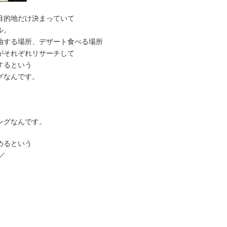
目的地だけ決まっていて
ル。
油する場所、デザート食べる場所
がそれぞれリサーチして
するという
グなんです。
ングなんです。
めるという
／