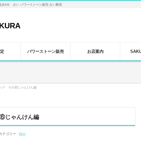
徒歩4分 占い パワーストーン販売 占い教室
定
パワーストーン販売
お店案内
SAK
ング その⑥じゃんけん編
⑥じゃんけん編
カテゴリー :
Blog