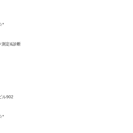
☆*
ラ測定&診断
ル902
☆*