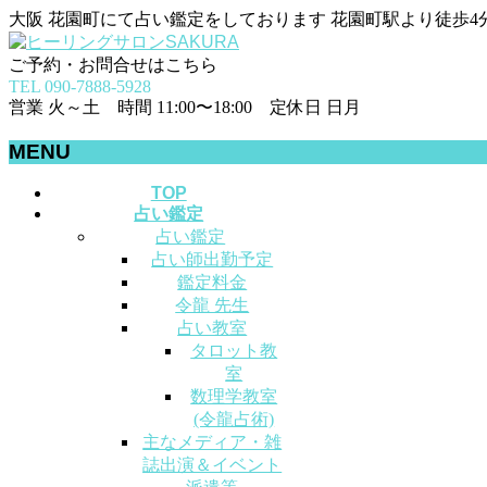
大阪 花園町にて占い鑑定をしております 花園町駅より徒歩4
ご予約・お問合せはこちら
TEL 090-7888-5928
営業 火～土 時間 11:00〜18:00 定休日 日月
MENU
メ
TOP
占い鑑定
ニ
占い鑑定
ュ
占い師出勤予定
ー
鑑定料金
を
令龍 先生
飛
占い教室
ば
タロット教
す
室
数理学教室
(令龍占術)
主なメディア・雑
誌出演＆イベント