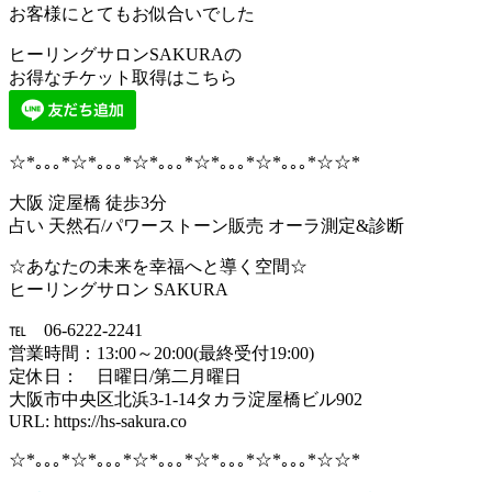
お客様にとてもお似合いでした
ヒーリングサロンSAKURAの
お得なチケット取得はこちら
☆*｡｡｡*☆*｡｡｡*☆*｡｡｡*☆*｡｡｡*☆*｡｡｡*☆☆*
大阪 淀屋橋 徒歩3分
占い 天然石/パワーストーン販売 オーラ測定&診断
☆あなたの未来を幸福へと導く空間☆
ヒーリングサロン SAKURA
℡ 06-6222-2241
営業時間：13:00～20:00(最終受付19:00)
定休日： 日曜日/第二月曜日
大阪市中央区北浜3-1-14タカラ淀屋橋ビル902
URL: https://hs-sakura.co
☆*｡｡｡*☆*｡｡｡*☆*｡｡｡*☆*｡｡｡*☆*｡｡｡*☆☆*