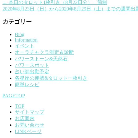
←
本日のタロット1枚引き（8月22日分） 節制
2020年8月23日（日）から2020年8月29日（土）までの週間
カテゴリー
Blog
Information
イベント
オーラチャクラ測定＆診断
パワーストーン&天然石
パワースポット
占い師出勤予定
各星座の運勢&タロット一枚引き
簡単レシピ
PAGETOP
TOP
サイトマップ
お店案内
お問い合わせ
LINKページ