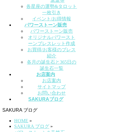
派遣等
各星座の運勢&タロット
一枚引き
イベント/お得情報
パワーストーン販売
パワーストーン販売
オリジナルパワースト
ーンブレスレット作成
お買得/お客様のブレス
紹介
各月の誕生石と365日の
誕生石一覧
お店案内
お店案内
サイトマップ
お問い合わせ
SAKURAブログ
SAKURA ブログ
HOME
»
SAKURA ブログ
»