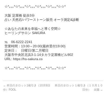
☆*｡｡｡*☆*｡｡｡*☆*｡｡｡*☆*｡｡｡*☆*｡｡｡*☆☆*
大阪 淀屋橋 徒歩3分
占い 天然石/パワーストーン販売 オーラ測定&診断
☆あなたの未来を幸福へと導く空間☆
ヒーリングサロン SAKURA
℡ 06-6222-2241
営業時間：13:00～20:00(最終受付19:00)
定休日： 日曜日/第二月曜日
大阪市中央区北浜3-1-14タカラ淀屋橋ビル902
URL: https://hs-sakura.co
☆*｡｡｡*☆*｡｡｡*☆*｡｡｡*☆*｡｡｡*☆*｡｡｡*☆☆*
←
本日のタロット1枚引き（10月9日
本日のタロット１枚引き（１０月１０
分）FOOL
日分） 太陽
→