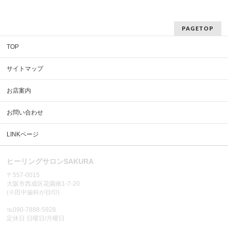
PAGETOP
TOP
サイトマップ
お店案内
お問い合わせ
LINKページ
ヒーリングサロンSAKURA
〒557-0015
大阪市西成区花園南1-7-20
(※田中歯科が目印)
℡090-7888-5928
定休日 日曜日/月曜日