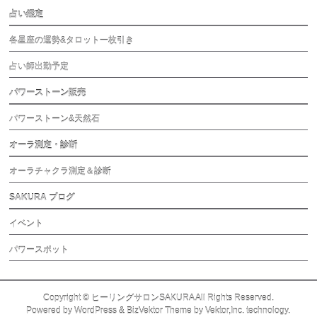
占い鑑定
各星座の運勢&タロット一枚引き
占い師出勤予定
パワーストーン販売
パワーストーン&天然石
オーラ測定・診断
オーラチャクラ測定＆診断
SAKURA ブログ
イベント
パワースポット
Copyright ©
ヒーリングサロンSAKURA
All Rights Reserved.
Powered by
WordPress
&
BizVektor Theme
by
Vektor,Inc.
technology.