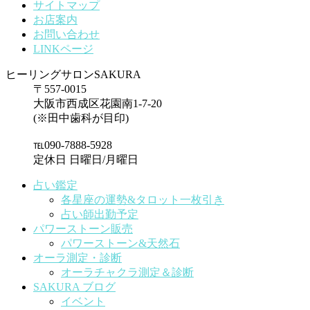
サイトマップ
お店案内
お問い合わせ
LINKページ
ヒーリングサロンSAKURA
〒557-0015
大阪市西成区花園南1-7-20
(※田中歯科が目印)
℡090-7888-5928
定休日 日曜日/月曜日
占い鑑定
各星座の運勢&タロット一枚引き
占い師出勤予定
パワーストーン販売
パワーストーン&天然石
オーラ測定・診断
オーラチャクラ測定＆診断
SAKURA ブログ
イベント