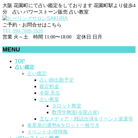
大阪 花園町にて占い鑑定をしております 花園町駅より徒歩4
分 占い パワーストーン販売 占い教室
ご予約・お問合せはこちら
TEL
090-7888-5928
営業 火～土 時間 11:00〜18:00 定休日 日月
MENU
メ
TOP
占い鑑定
ニ
占い鑑定
ュ
占い師出勤予定
ー
鑑定料金
を
令龍 先生
飛
占い教室
ば
タロット教室
す
数理学教室(令龍占術)
主なメディア・雑誌出演＆イベント派遣等
各星座の運勢&タロット一枚引き
イベント/お得情報