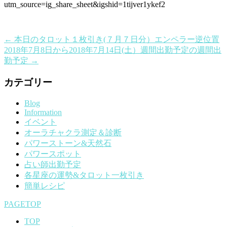
utm_source=ig_share_sheet&igshid=1tijver1ykef2
←
本日のタロット１枚引き(７月７日分）エンペラー逆位置
2018年7月8日から2018年7月14日(土）週間出勤予定の週間出
勤予定
→
カテゴリー
Blog
Information
イベント
オーラチャクラ測定＆診断
パワーストーン&天然石
パワースポット
占い師出勤予定
各星座の運勢&タロット一枚引き
簡単レシピ
PAGETOP
TOP