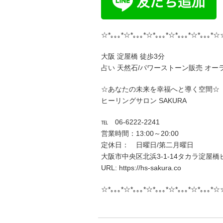
☆*｡｡｡*☆*｡｡｡*☆*｡｡｡*☆*｡｡｡*☆*｡｡｡*☆
大阪 淀屋橋 徒歩3分
占い 天然石/パワーストーン販売 オー
☆あなたの未来を幸福へと導く空間☆
ヒーリングサロン SAKURA
℡ 06-6222-2241
営業時間：13:00～20:00
定休日： 日曜日/第二月曜日
大阪市中央区北浜3-1-14タカラ淀屋橋ビ
URL: https://hs-sakura.co
☆*｡｡｡*☆*｡｡｡*☆*｡｡｡*☆*｡｡｡*☆*｡｡｡*☆