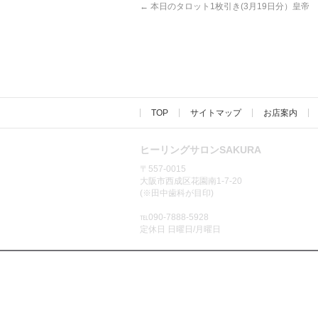
←
本日のタロット1枚引き(3月19日分）皇帝
TOP
サイトマップ
お店案内
ヒーリングサロンSAKURA
〒557-0015
大阪市西成区花園南1-7-20
(※田中歯科が目印)
℡090-7888-5928
定休日 日曜日/月曜日