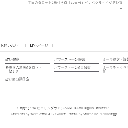
本日のタロット1枚引き(3月20日分）ペンタクルペイジ逆位置
→
お問い合わせ
LINKページ
占い鑑定
パワーストーン販売
オーラ測定・診
各星座の運勢&タロット
パワーストーン&天然石
オーラチャクラ
一枚引き
断
占い師出勤予定
Copyright ©
ヒーリングサロンSAKURA
All Rights Reserved.
Powered by
WordPress
&
BizVektor Theme
by
Vektor,Inc.
technology.