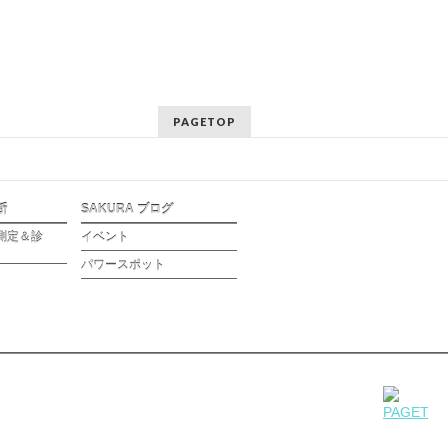
PAGETOP
断
SAKURA ブログ
測定＆診
イベント
パワースポット