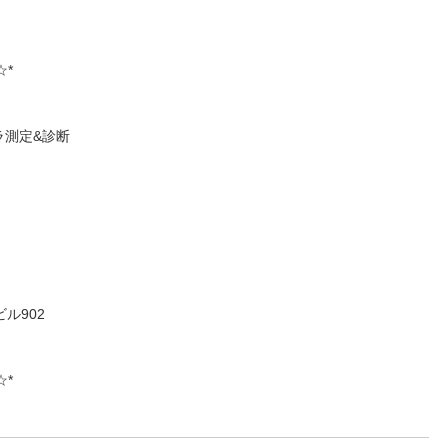
☆*
ラ測定&診断
ル902
☆*