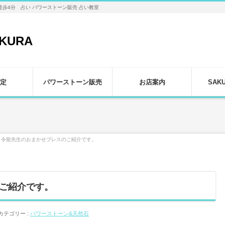
徒歩4分 占い パワーストーン販売 占い教室
定
パワーストーン販売
お店案内
SAK
令龍先生のおまかせブレスのご紹介です。
ご紹介です。
カテゴリー :
パワーストーン&天然石