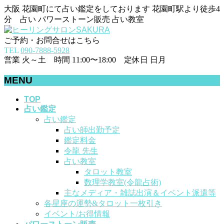
大阪 花園町にて占い鑑定をしております 花園町駅より徒歩4
分 占い パワーストーン販売 占い教室
ご予約・お問合せはこちら
TEL
090-7888-5928
営業 火～土 時間 11:00〜18:00 定休日 日月
MENU
メ
TOP
占い鑑定
ニ
占い鑑定
ュ
占い師出勤予定
ー
鑑定料金
を
令龍 先生
飛
占い教室
ば
タロット教室
す
数理学教室(令龍占術)
主なメディア・雑誌出演＆イベント派遣等
各星座の運勢&タロット一枚引き
イベント/お得情報