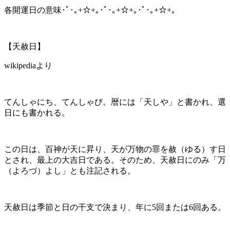
各開運日の意味･ﾟ･｡+☆+｡･ﾟ･｡+☆+｡･ﾟ･｡+☆+｡
【天赦日】
wikipediaより
てんしゃにち、てんしゃび。暦には「天しや」と書かれ、選
日にも書かれる。
この日は、百神が天に昇り、天が万物の罪を赦（ゆる）す日
とされ、最上の大吉日である。そのため、天赦日にのみ「万
（よろづ）よし」とも注記される。
天赦日は季節と日の干支で決まり、年に5回または6回ある。