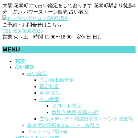
大阪 花園町にて占い鑑定をしております 花園町駅より徒歩4
分 占い パワーストーン販売 占い教室
ご予約・お問合せはこちら
TEL
090-7888-5928
営業 火～土 時間 11:00〜18:00 定休日 日月
MENU
メ
TOP
占い鑑定
ニ
占い鑑定
ュ
占い師出勤予定
ー
鑑定料金
を
令龍 先生
飛
占い教室
ば
タロット教室
す
数理学教室(令龍占術)
主なメディア・雑誌出演＆イベント派遣等
各星座の運勢&タロット一枚引き
イベント/お得情報