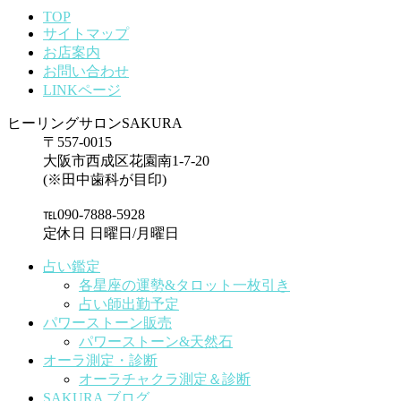
TOP
サイトマップ
お店案内
お問い合わせ
LINKページ
ヒーリングサロンSAKURA
〒557-0015
大阪市西成区花園南1-7-20
(※田中歯科が目印)
℡090-7888-5928
定休日 日曜日/月曜日
占い鑑定
各星座の運勢&タロット一枚引き
占い師出勤予定
パワーストーン販売
パワーストーン&天然石
オーラ測定・診断
オーラチャクラ測定＆診断
SAKURA ブログ