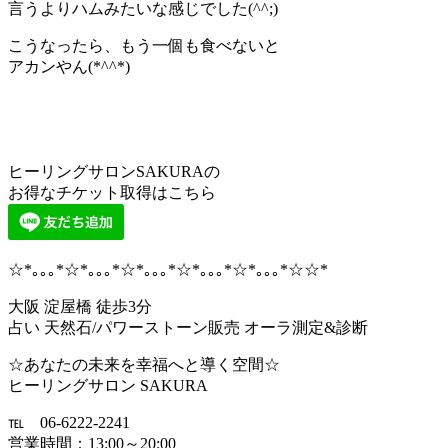
言うよりハムみたいな感じでした(^^;)
こうなったら、もう一個も食べないと
アカンやん(*^^*)
ヒーリングサロンSAKURAの
お得なチケット取得はこちら
☆*｡｡｡*☆*｡｡｡*☆*｡｡｡*☆*｡｡｡*☆*｡｡｡*☆☆*
大阪 淀屋橋 徒歩3分
占い 天然石/パワーストーン販売 オーラ測定&診断
☆あなたの未来を幸福へと導く空間☆
ヒーリングサロン SAKURA
℡ 06-6222-2241
営業時間：13:00～20:00