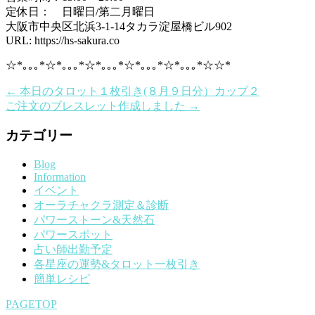
定休日： 日曜日/第二月曜日
大阪市中央区北浜3-1-14タカラ淀屋橋ビル902
URL: https://hs-sakura.co
☆*｡｡｡*☆*｡｡｡*☆*｡｡｡*☆*｡｡｡*☆*｡｡｡*☆☆*
←
本日のタロット１枚引き(８月９日分）カップ２
ご注文のブレスレット作成しました
→
カテゴリー
Blog
Information
イベント
オーラチャクラ測定＆診断
パワーストーン&天然石
パワースポット
占い師出勤予定
各星座の運勢&タロット一枚引き
簡単レシピ
PAGETOP