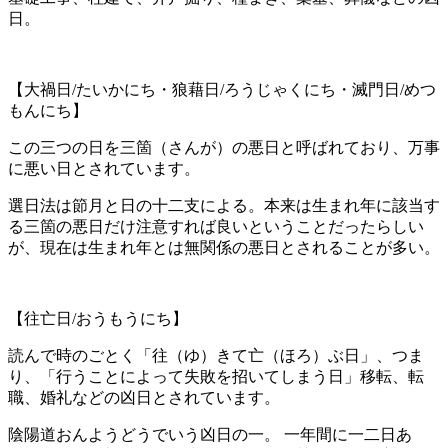
日。
【大禍日/たいかにち・狼藉日/ろうじゃくにち・滅門日/めつ
もんにち】
この三つの日を三箇（さんが）の悪日と呼ばれており、万事
に悪い日とされています。
選日法は節月と日の十二支による。本来は生まれ年に該当す
る三箇の悪日だけ注意すれば良いということだったらしい
が、現在は生まれ年とは無関係の悪日とされることが多い。
【往亡日/おうもうにち】
読んで時のごとく「往（ゆ）きて亡（ほろ）ぶ日」、つま
り、「行うことによって失敗を招いてしまう日」移転、転
職、婚礼などの凶日とされています。
陰陽道おんようどうでいう凶日の一。 一年間に一二日あ