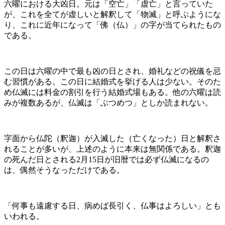
六曜における大凶日。元は「空亡」「虚亡」と言っていた
が、これを全てが虚しいと解釈して「物滅」と呼ぶようにな
り、これに近年になって「佛（仏）」の字が当てられたもの
である。
この日は六曜の中で最も凶の日とされ、婚礼などの祝儀を忌
む習慣がある。この日に結婚式を挙げる人は少ない。そのた
め仏滅には料金の割引を行う結婚式場もある。他の六曜は読
みが複数あるが、仏滅は「ぶつめつ」としか読まれない。
字面から仏陀（釈迦）が入滅した（亡くなった）日と解釈さ
れることが多いが、上述のように本来は無関係である。釈迦
の死んだ日とされる2月15日が旧暦では必ず仏滅になるの
は、偶然そうなっただけである。
「何事も遠慮する日、病めば長引く、仏事はよろしい」とも
いわれる。