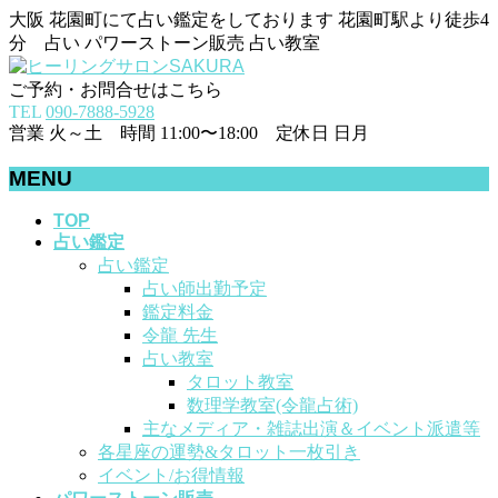
大阪 花園町にて占い鑑定をしております 花園町駅より徒歩4
分 占い パワーストーン販売 占い教室
ご予約・お問合せはこちら
TEL
090-7888-5928
営業 火～土 時間 11:00〜18:00 定休日 日月
MENU
メ
TOP
占い鑑定
ニ
占い鑑定
ュ
占い師出勤予定
ー
鑑定料金
を
令龍 先生
飛
占い教室
ば
タロット教室
す
数理学教室(令龍占術)
主なメディア・雑誌出演＆イベント派遣等
各星座の運勢&タロット一枚引き
イベント/お得情報