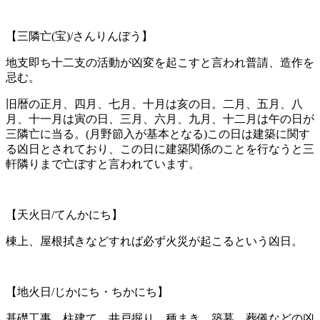
【三隣亡(宝)/さんりんぼう】
地支即ち十二支の活動が凶変を起こすと言われ普請、造作を
忌む。
旧暦の正月、四月、七月、十月は亥の日。二月、五月、八
月、十一月は寅の日、三月、六月、九月、十二月は午の日が
三隣亡に当る。(月野節入が基本となる)この日は建築に関す
る凶日とされており、この日に建築関係のことを行なうと三
軒隣りまで亡ぼすと言われています。
【天火日/てんかにち】
棟上、屋根拭きなどすれば必ず火災が起こるという凶日。
【地火日/じかにち・ちかにち】
基礎工事、柱建て、井戸掘り、種まき、築墓、葬儀などの凶