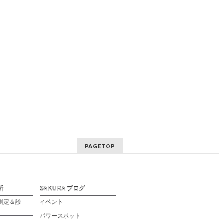
PAGETOP
断
SAKURA ブログ
測定＆診
イベント
パワースポット