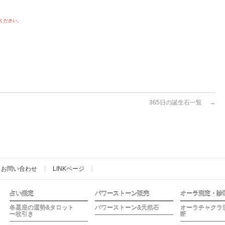
ください。
365日の誕生石一覧
→
お問い合わせ
LINKページ
占い鑑定
パワーストーン販売
オーラ測定・診
各星座の運勢&タロット
パワーストーン&天然石
オーラチャクラ
一枚引き
断