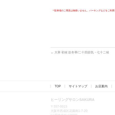
＊駐車場のご用意は御座いません。パーキングなどをご利用
←
大寒 初候 款冬華/二十四節気・七十二候
TOP
サイトマップ
お店案内
ヒーリングサロンSAKURA
〒557-0015
大阪市西成区花園南1-7-20