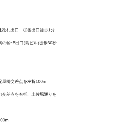
北改札出口 ①番出口徒歩1分
⑭ｰB出口(島ビル)徒歩30秒
屋橋交差点を左折100m
の交差点を右折、土佐堀通りを
00m