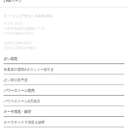
LINKページ
ヒーリングサロンSAKURA
〒557-0015
大阪市西成区花園南1-7-20
(※田中歯科が目印)
℡090-7888-5928
定休日 日曜日/月曜日
占い鑑定
各星座の運勢&タロット一枚引き
占い師出勤予定
パワーストーン販売
パワーストーン&天然石
オーラ測定・診断
オーラチャクラ測定＆診断