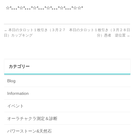
☆*｡｡｡*☆*｡｡｡*☆*｡｡｡*☆*｡｡｡*☆*｡｡｡*☆☆*
←
本日のタロット１枚引き（３月２７
本日のタロット１枚引き（３月２８日
日）カップキング
分）愚者 逆位置
→
カテゴリー
Blog
Information
イベント
オーラチャクラ測定＆診断
パワーストーン&天然石