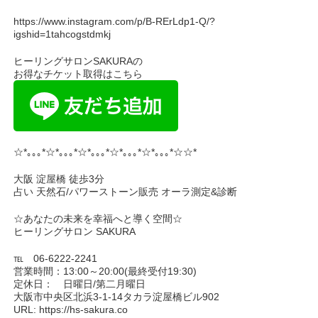
https://www.instagram.com/p/B-RErLdp1-Q/?
igshid=1tahcogstdmkj
ヒーリングサロンSAKURAの
お得なチケット取得はこちら
☆*｡｡｡*☆*｡｡｡*☆*｡｡｡*☆*｡｡｡*☆*｡｡｡*☆☆*
大阪 淀屋橋 徒歩3分
占い 天然石/パワーストーン販売 オーラ測定&診断
☆あなたの未来を幸福へと導く空間☆
ヒーリングサロン SAKURA
℡ 06-6222-2241
営業時間：13:00～20:00(最終受付19:30)
定休日： 日曜日/第二月曜日
大阪市中央区北浜3-1-14タカラ淀屋橋ビル902
URL: https://hs-sakura.co