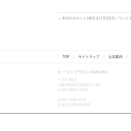
←
本日のタロット1枚引き(7月3日分）ワンド
TOP
サイトマップ
お店案内
ヒーリングサロンSAKURA
〒557-0015
大阪市西成区花園南1-7-20
(※田中歯科が目印)
℡090-7888-5928
定休日 日曜日/月曜日