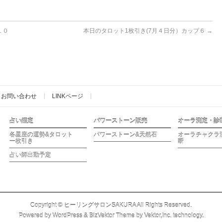
１０
本日のタロット1枚引き(7月４日分）カップ６
→
お問い合わせ
LINKページ
占い鑑定
パワーストーン販売
オーラ測定・診
各星座の運勢&タロット
パワーストーン&天然石
オーラチャクラ
一枚引き
断
占い師出勤予定
Copyright ©
ヒーリングサロンSAKURA
All Rights Reserved.
Powered by
WordPress
&
BizVektor Theme
by
Vektor,Inc.
technology.