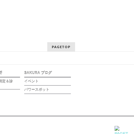
PAGETOP
断
SAKURA ブログ
測定＆診
イベント
パワースポット