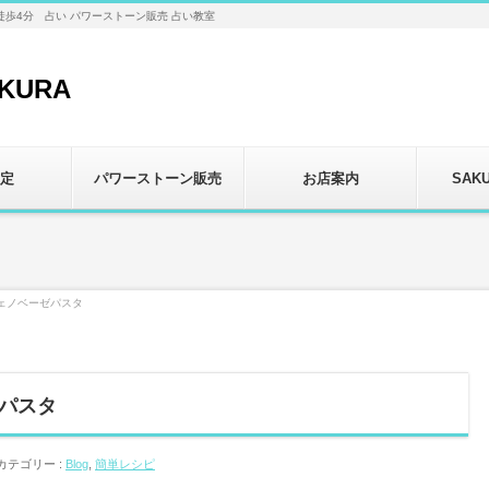
徒歩4分 占い パワーストーン販売 占い教室
定
パワーストーン販売
お店案内
SAK
ェノベーゼパスタ
パスタ
カテゴリー :
Blog
,
簡単レシピ