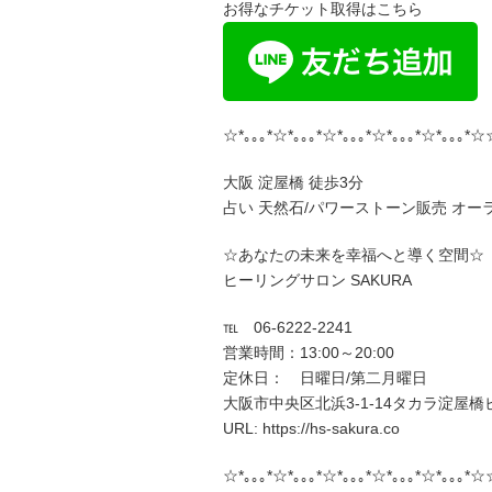
お得なチケット取得はこちら
☆*｡｡｡*☆*｡｡｡*☆*｡｡｡*☆*｡｡｡*☆*｡｡｡*☆
大阪 淀屋橋 徒歩3分
占い 天然石/パワーストーン販売 オー
☆あなたの未来を幸福へと導く空間☆
ヒーリングサロン SAKURA
℡ 06-6222-2241
営業時間：13:00～20:00
定休日： 日曜日/第二月曜日
大阪市中央区北浜3-1-14タカラ淀屋橋ビ
URL: https://hs-sakura.co
☆*｡｡｡*☆*｡｡｡*☆*｡｡｡*☆*｡｡｡*☆*｡｡｡*☆