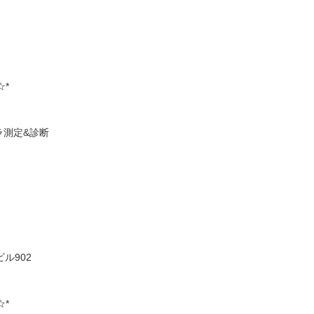
☆*
ラ測定&診断
ル902
☆*