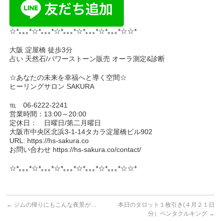
☆*｡｡｡*☆*｡｡｡*☆*｡｡｡*☆*｡｡｡*☆*｡｡｡*☆☆*
大阪 淀屋橋 徒歩3分
占い 天然石/パワーストーン販売 オーラ測定&診断
☆あなたの未来を幸福へと導く空間☆
ヒーリングサロン SAKURA
℡ 06-6222-2241
営業時間：13:00～20:00
定休日： 日曜日/第二月曜日
大阪市中央区北浜3-1-14タカラ淀屋橋ビル902
URL: https://hs-sakura.co
お問い合わせ https://hs-sakura.co/contact/
☆*｡｡｡*☆*｡｡｡*☆*｡｡｡*☆*｡｡｡*☆*｡｡｡*☆☆*
←
ジムの帰りにもこんな夜景が…
本日のタロット１枚引き(４月２１日
分）ペンタクルキング
→