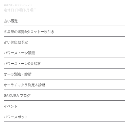
℡090-7888-5928
定休日 日曜日/月曜日
占い鑑定
各星座の運勢&タロット一枚引き
占い師出勤予定
パワーストーン販売
パワーストーン&天然石
オーラ測定・診断
オーラチャクラ測定＆診断
SAKURA ブログ
イベント
パワースポット