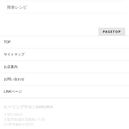
簡単レシピ
PAGETOP
TOP
サイトマップ
お店案内
お問い合わせ
LINKページ
ヒーリングサロンSAKURA
〒557-0015
大阪市西成区花園南1-7-20
(※田中歯科が目印)