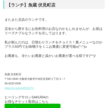
【ランチ】魚蔵 伏見町店
またまた北浜のランチです。
店名から察するにお魚料理のお店なのかもしれませんが、お昼は
リーズナブルなランチを出してはります。
私が頼んだのは、日替わりランチをチョイス！裏メニューなのか
プラス50円でお味噌汁をミニお蕎麦に変更可能o(^-^)o
お蕎麦も、冷たいお蕎麦と温かいお蕎麦が選べる様です(^^)/
魚蔵 伏見町店
〒541-0044 大阪府大阪市中央区伏見町２丁目３−７
06-6233-0345
https://g.co/kgs/8TDCTV
ヒーリングサロンSAKURAの
お得なチケット取得はこちら