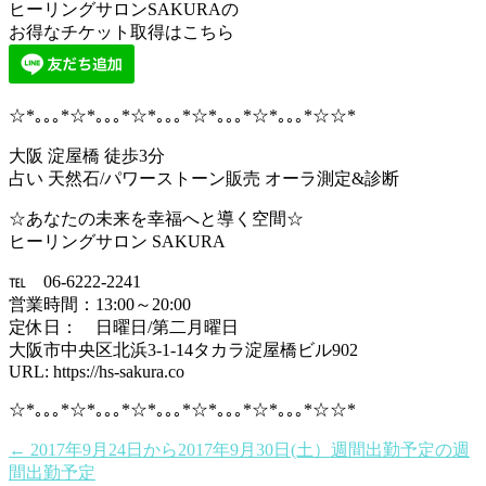
ヒーリングサロンSAKURAの
お得なチケット取得はこちら
☆*｡｡｡*☆*｡｡｡*☆*｡｡｡*☆*｡｡｡*☆*｡｡｡*☆☆*
大阪 淀屋橋 徒歩3分
占い 天然石/パワーストーン販売 オーラ測定&診断
☆あなたの未来を幸福へと導く空間☆
ヒーリングサロン SAKURA
℡ 06-6222-2241
営業時間：13:00～20:00
定休日： 日曜日/第二月曜日
大阪市中央区北浜3-1-14タカラ淀屋橋ビル902
URL: https://hs-sakura.co
☆*｡｡｡*☆*｡｡｡*☆*｡｡｡*☆*｡｡｡*☆*｡｡｡*☆☆*
←
2017年9月24日から2017年9月30日(土）週間出勤予定の週
間出勤予定