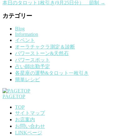
本日のタロット1枚引き(9月25日分） 節制
→
カテゴリー
Blog
Information
イベント
オーラチャクラ測定＆診断
パワーストーン&天然石
パワースポット
占い師出勤予定
各星座の運勢&タロット一枚引き
簡単レシピ
PAGETOP
TOP
サイトマップ
お店案内
お問い合わせ
LINKページ