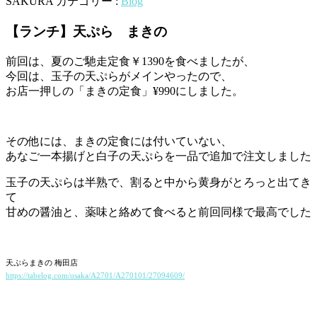
SAKURA
カテゴリー :
Blog
【ランチ】天ぷら まきの
前回は、夏のご馳走定食￥1390を食べましたが、
今回は、玉子の天ぷらがメインやったので、
お店一押しの「まきの定食」¥990にしました。
その他には、まきの定食には付いていない、
あなご一本揚げと白子の天ぷらを一品で追加で注文しました
玉子の天ぷらは半熟で、割ると中から黄身がとろっと出てき
て
甘めの醤油と、薬味と絡めて食べると前回同様で最高でした
天ぷらまきの 梅田店
https://tabelog.com/osaka/A2701/A270101/27094609/