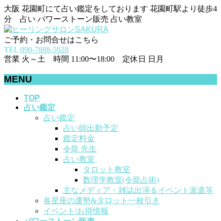
大阪 花園町にて占い鑑定をしております 花園町駅より徒歩4
分 占い パワーストーン販売 占い教室
ご予約・お問合せはこちら
TEL
090-7888-5928
営業 火～土 時間 11:00〜18:00 定休日 日月
MENU
メ
TOP
占い鑑定
ニ
占い鑑定
ュ
占い師出勤予定
ー
鑑定料金
を
令龍 先生
飛
占い教室
ば
タロット教室
す
数理学教室(令龍占術)
主なメディア・雑誌出演＆イベント派遣等
各星座の運勢&タロット一枚引き
イベント/お得情報