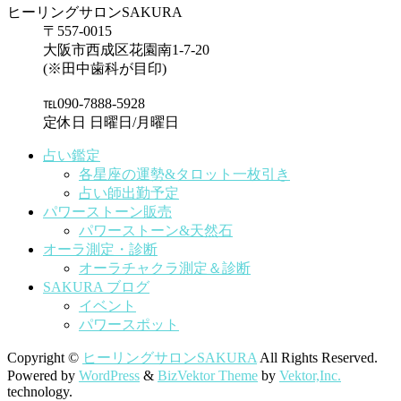
ヒーリングサロンSAKURA
〒557-0015
大阪市西成区花園南1-7-20
(※田中歯科が目印)
℡090-7888-5928
定休日 日曜日/月曜日
占い鑑定
各星座の運勢&タロット一枚引き
占い師出勤予定
パワーストーン販売
パワーストーン&天然石
オーラ測定・診断
オーラチャクラ測定＆診断
SAKURA ブログ
イベント
パワースポット
Copyright ©
ヒーリングサロンSAKURA
All Rights Reserved.
Powered by
WordPress
&
BizVektor Theme
by
Vektor,Inc.
technology.